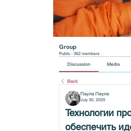
Group
Public
·
362 members
Discussion
Media
Back
Паула Паула
July 30, 2025
Технологии про
обеспечить ид