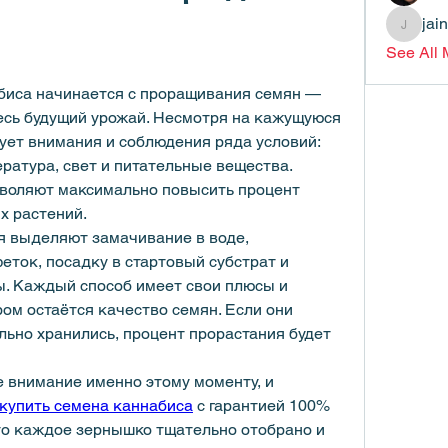
jai
jainthsw
See All
иса начинается с проращивания семян — 
есь будущий урожай. Несмотря на кажущуюся 
ует внимания и соблюдения ряда условий: 
ратура, свет и питательные вещества. 
воляют максимально повысить процент 
х растений.
 выделяют замачивание в воде, 
ток, посадку в стартовый субстрат и 
. Каждый способ имеет свои плюсы и 
м остаётся качество семян. Если они 
льно хранились, процент прорастания будет 
 внимание именно этому моменту, и 
купить семена каннабиса
 с гарантией 100% 
то каждое зернышко тщательно отобрано и 