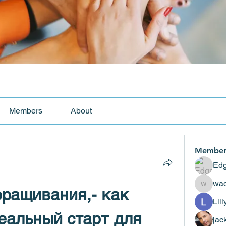
Members
About
Member
Edg
wad
ращивания,- как 
wadekar
Lil
еальный старт для 
jac