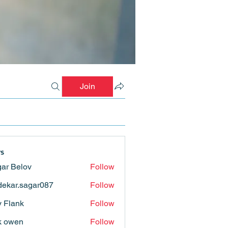
Join
s
ar Belov
Follow
ekar.sagar087
Follow
.sagar087
ly Flank
Follow
k owen
Follow