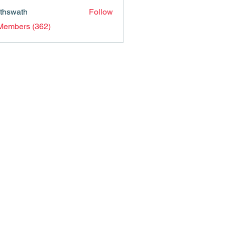
nthswath
Follow
ath
 Members (362)