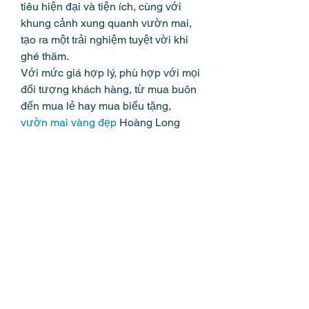
tiêu hiện đại và tiện ích, cùng với 
khung cảnh xung quanh vườn mai, 
tạo ra một trải nghiệm tuyệt vời khi 
ghé thăm.
Với mức giá hợp lý, phù hợp với mọi 
đối tượng khách hàng, từ mua buôn 
đến mua lẻ hay mua biếu tặng, 
vườn mai vàng đẹp
 Hoàng Long 
cam kết không nói thách và không 
tăng giá. Nơi đây là địa chỉ trung tâm 
chuyên nghiệp về trồng, nhân giống, 
chăm sóc mai và mua bán hoa mai 
vàng tại Tân Thiềng, Chợ Lách, Bến 
Tre.
Hệ thống tới tiêu hiện đại và linh 
hoạt, cùng với chính sách hỗ trợ vận 
chuyển và thanh toán linh hoạt nhất, 
Vườn Mai Hoàng Long không chỉ là 
nguồn cung cấp mai lớn và đẹp nhất 