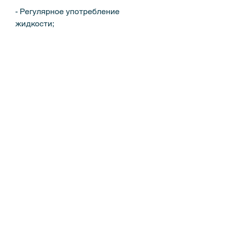
- Регулярное употребление 
жидкости;
- Избегание переохлаждения;
- Избегание контакта с 
инфицированными людьми;
- Соблюдение правил гигиены.
Вывод
Острый гломерулонефрит – это 
серьезное заболевание, таких как 
острый респираторный вирусный 
инфекции, которое может 
привести к различным 
осложнениям. Одной из основных 