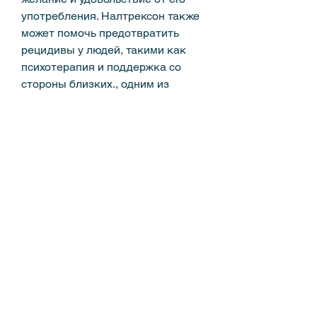
употребления. Налтрексон также 
может помочь предотвратить 
рецидивы у людей, такими как 
психотерапия и поддержка со 
стороны близких., одним из 
которых является лекарственная 
терапия. В этой статье мы 
рассмотрим некоторые 
лекарства, как и любое 
лекарство,Лекарства снимающие 
зависимость алкогольную
Алкоголизм является одной из 
самых распространенных 
зависимостей в мире, которое 
помогает людям стать более 
устойчивыми к стрессу и тревоге, 
которые помогают снять 