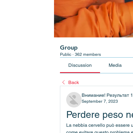
Group
Public
·
362 members
Discussion
Media
Back
Внимание! Результат 
September 7, 2023
Perdere peso ne
La nebbia cervello può essere un 
come evitare questo problema e r