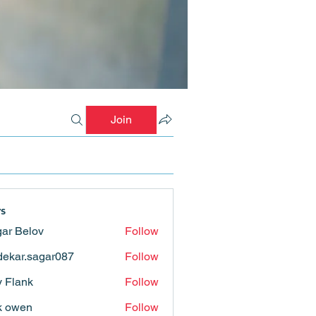
Join
s
ar Belov
Follow
ekar.sagar087
Follow
.sagar087
ly Flank
Follow
k owen
Follow