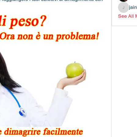
jai
jainthsw
See All