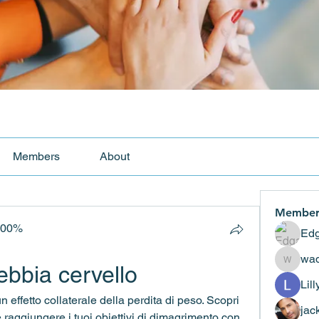
Members
About
Member
100%
Edg
wad
bbia cervello
wadekar
Lil
effetto collaterale della perdita di peso. Scopri 
jac
aggiungere i tuoi obiettivi di dimagrimento con 