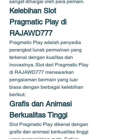
sangat dihargai oleh para pemain.
Kelebihan Slot 
Pragmatic Play di 
RAJAWD777
Pragmatic Play adalah penyedia 
perangkat lunak permainan yang 
terkenal dengan kualitas dan 
inovasinya. Slot dari Pragmatic Play 
di RAJAWD777 menawarkan 
pengalaman bermain yang luar 
biasa dengan berbagai kelebihan 
berikut:
Grafis dan Animasi 
Berkualitas Tinggi
Slot Pragmatic Play dikenal dengan 
grafis dan animasi berkualitas tinggi 