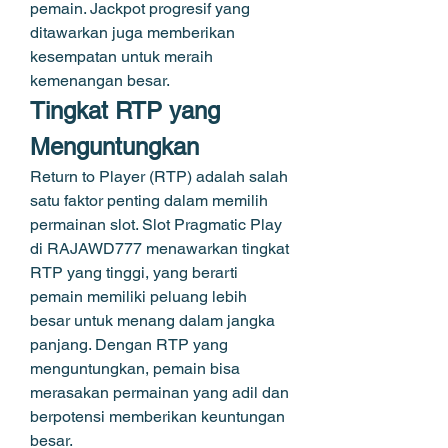
pemain. Jackpot progresif yang 
ditawarkan juga memberikan 
kesempatan untuk meraih 
kemenangan besar.
Tingkat RTP yang 
Menguntungkan
Return to Player (RTP) adalah salah 
satu faktor penting dalam memilih 
permainan slot. Slot Pragmatic Play 
di RAJAWD777 menawarkan tingkat 
RTP yang tinggi, yang berarti 
pemain memiliki peluang lebih 
besar untuk menang dalam jangka 
panjang. Dengan RTP yang 
menguntungkan, pemain bisa 
merasakan permainan yang adil dan 
berpotensi memberikan keuntungan 
besar.