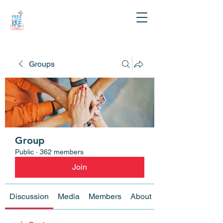
Groups
Group
Public
·
362 members
Join
Discussion
Media
Members
About