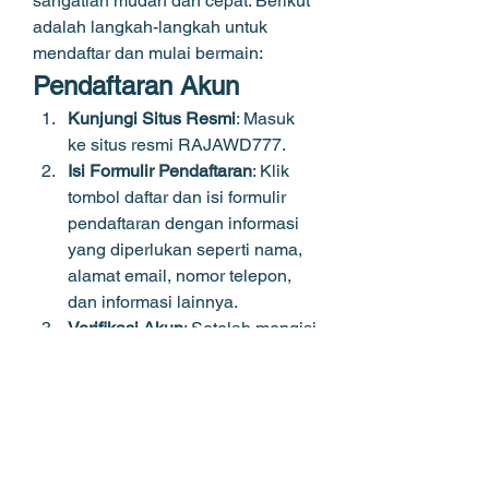
sangatlah mudah dan cepat. Berikut 
adalah langkah-langkah untuk 
mendaftar dan mulai bermain:
Pendaftaran Akun
Kunjungi Situs Resmi
: Masuk 
ke situs resmi RAJAWD777.
Isi Formulir Pendaftaran
: Klik 
tombol daftar dan isi formulir 
pendaftaran dengan informasi 
yang diperlukan seperti nama, 
alamat email, nomor telepon, 
dan informasi lainnya.
Verifikasi Akun
: Setelah mengisi 
formulir, Anda akan menerima 
email verifikasi. Klik link yang 
diberikan untuk mengaktifkan 
akun Anda.
Melakukan Deposit