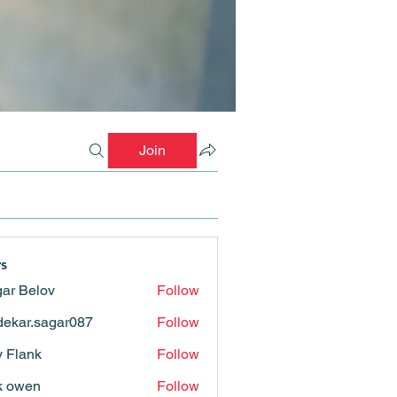
Join
s
ar Belov
Follow
ekar.sagar087
Follow
.sagar087
ly Flank
Follow
k owen
Follow