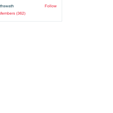
nthswath
Follow
ath
 Members (362)