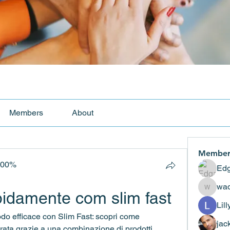
Members
About
Member
100%
Edg
wad
pidamente com slim fast
wadekar
Lil
o efficace con Slim Fast: scopri come 
jac
rata grazie a una combinazione di prodotti 