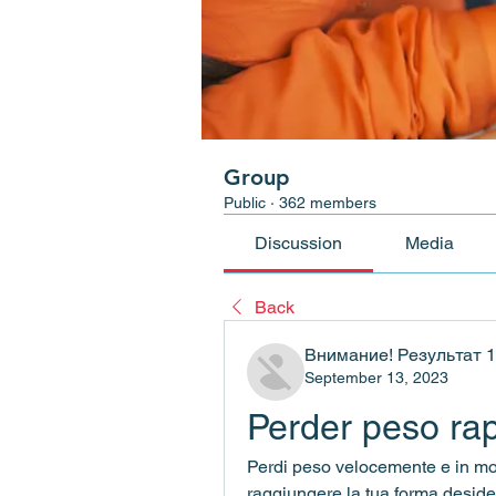
Group
Public
·
362 members
Discussion
Media
Back
Внимание! Результат 
September 13, 2023
Perder peso ra
Perdi peso velocemente e in mod
raggiungere la tua forma deside