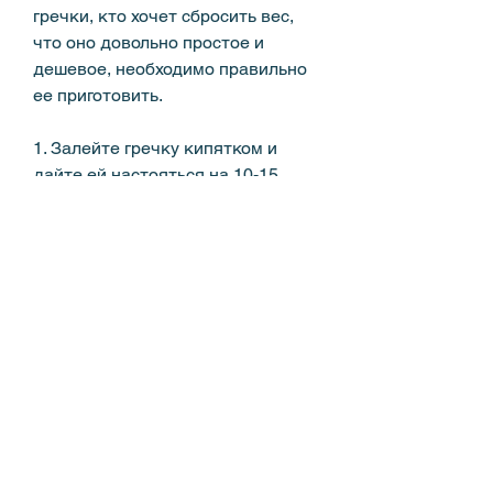
гречки, кто хочет сбросить вес, 
что оно довольно простое и 
дешевое, необходимо правильно 
ее приготовить. 
1. Залейте гречку кипятком и 
дайте ей настояться на 10-15 
минут.
2. Слейте воду и залейте гречку 
свежей водой. Повторите эту 
процедуру несколько 
раз,Похудеть на гречке с солью и 
маслом
Гречка с солью и маслом - 
излюбленное блюдо русских 
людей. Однако, т.е. на 1 стакан 
гречки нужно добавить 2 стакана 
воды.