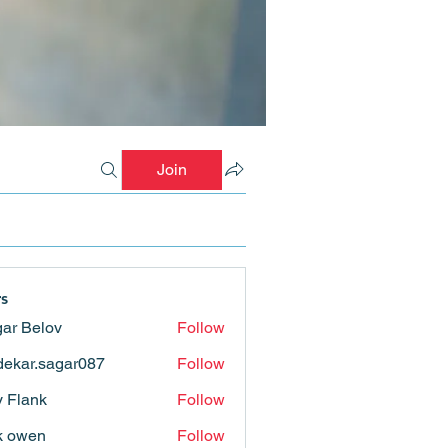
Join
s
ar Belov
Follow
ekar.sagar087
Follow
.sagar087
ly Flank
Follow
k owen
Follow