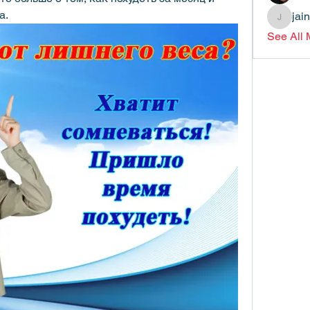
а.
jai
jainthsw
See All