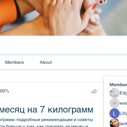
Members
About
Member
100%
Edg
wad
 месяц на 7 килограмм
wadekar
Lil
лограмм: подробные рекомендации и советы 
jac
е больше о том, как похудеть за месяц и 