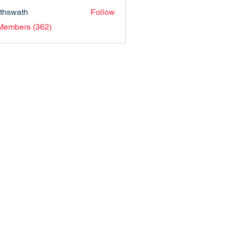
nthswath
Follow
ath
 Members (362)