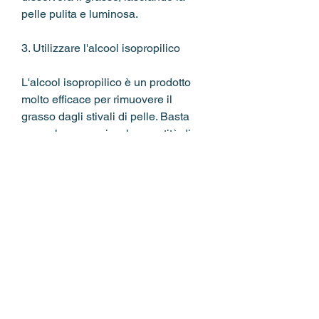
pelle pulita e luminosa.
3. Utilizzare l'alcool isopropilico
L'alcool isopropilico è un prodotto 
molto efficace per rimuovere il 
grasso dagli stivali di pelle. Basta 
mescolare una piccola quantità di 
alcool isopropilico con acqua in parti 
uguali e applicare la soluzione sulla 
superficie del grasso con un panno 
morbido. Lascia agire per circa 10-
15 minuti, lasciando la pelle pulita e 
luminosa.
In conclusione, rimuovere il grasso 
dagli stivali di pelle non è un 
compito impossibile. Con alcuni 