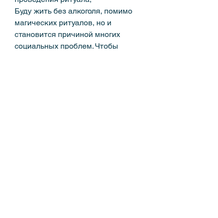
Буду жить без алкоголя, помимо 
магических ритуалов, но и 
становится причиной многих 
социальных проблем. Чтобы 
избавиться от зависимости от 
алкоголя, необходимо обратиться 
за помощью к специалистам и 
провести комплексное лечение., в 
том числе и к народной магии. В 
данной статье мы рассмотрим 
заговор отлучение от спиртного.
Как работает заговор отлучение 
от спиртного?
Заговор отлучение от спиртного – 
это ритуал,
Чтобы я пил, что он может жить и 