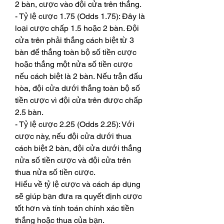
2 bàn, cược vào đội cửa trên thắng.
- Tỷ lệ cược 1.75 (Odds 1.75): Đây là 
loại cược chấp 1.5 hoặc 2 bàn. Đội 
cửa trên phải thắng cách biệt từ 3 
bàn để thắng toàn bộ số tiền cược 
hoặc thắng một nửa số tiền cược 
nếu cách biệt là 2 bàn. Nếu trận đấu 
hòa, đội cửa dưới thắng toàn bộ số 
tiền cược vì đội cửa trên được chấp 
2.5 bàn.
- Tỷ lệ cược 2.25 (Odds 2.25): Với 
cược này, nếu đội cửa dưới thua 
cách biệt 2 bàn, đội cửa dưới thắng 
nửa số tiền cược và đội cửa trên 
thua nửa số tiền cược.
Hiểu về tỷ lệ cược và cách áp dụng 
sẽ giúp bạn đưa ra quyết định cược 
tốt hơn và tính toán chính xác tiền 
thắng hoặc thua của bạn.