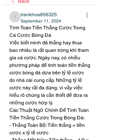
Back
trankhoa856325
trankhoa856325
September 11, 2024
Tính Toán Tiền Thắng Cược Trong 
Cá Cược Bóng Đá
Việc biết mình đã thắng hay thua 
bao nhiêu là rất quan trọng khi tham 
gia cá cược. Ngày nay, có nhiều 
phương pháp để tính toán tiền thắng 
cược bóng đá dựa trên tỷ lệ cược 
do nhà cái cung cấp. Những tỷ lệ 
cược này rất đa dạng, vì vậy việc 
hiểu rõ chúng là cần thiết để đưa ra 
những cược hợp lý.
Các Thuật Ngữ Chính Để Tính Toán 
Tiền Thắng Cược Trong Bóng Đá:
- Thắng Toàn Bộ: Tiền thắng = tiền 
cược x tỷ lệ cược