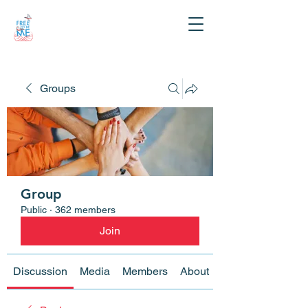
Groups
Group
Public
·
362 members
Join
Discussion
Media
Members
About