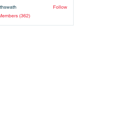
nthswath
Follow
ath
 Members (362)