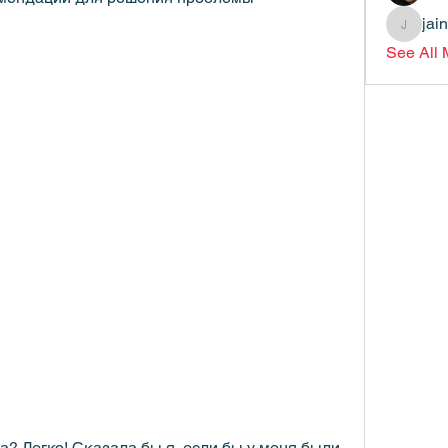
jai
jainthsw
See All
? Легко! Сказала бы я, если бы у меня были 