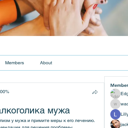
Members
About
Member
100%
Edg
wad
алкоголика мужа
wadekar
Lil
лизм у мужа и примите меры к его лечению. 
jac
мендации для решения проблемы 