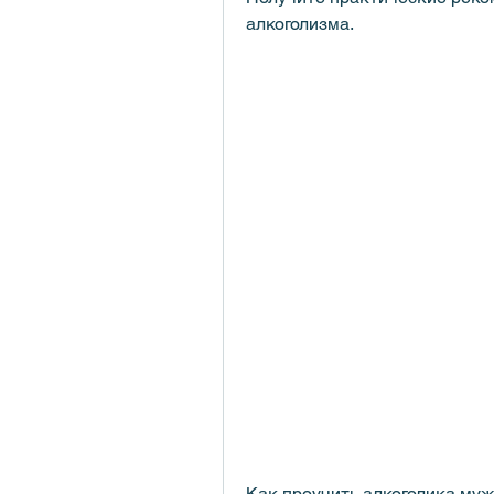
алкоголизма.
Как проучить алкоголика мужа