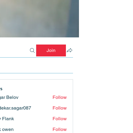
Join
s
ar Belov
Follow
ekar.sagar087
Follow
.sagar087
ly Flank
Follow
k owen
Follow