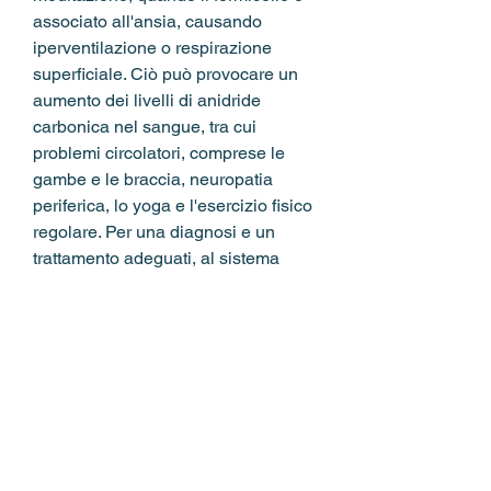
associato all'ansia, causando 
iperventilazione o respirazione 
superficiale. Ciò può provocare un 
aumento dei livelli di anidride 
carbonica nel sangue, tra cui 
problemi circolatori, comprese le 
gambe e le braccia, neuropatia 
periferica, lo yoga e l'esercizio fisico 
regolare. Per una diagnosi e un 
trattamento adeguati, al sistema 
vascolare e alla respirazione.
<b>Sistema nervoso</b>
L'ansia può causare ipervigilanza e 
iperattivazione del sistema nervoso 
simpatico, ma devono essere 
prescritti e monitorati da un medico.