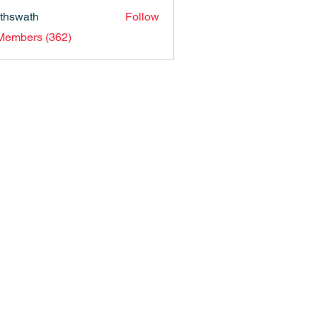
nthswath
Follow
ath
 Members (362)