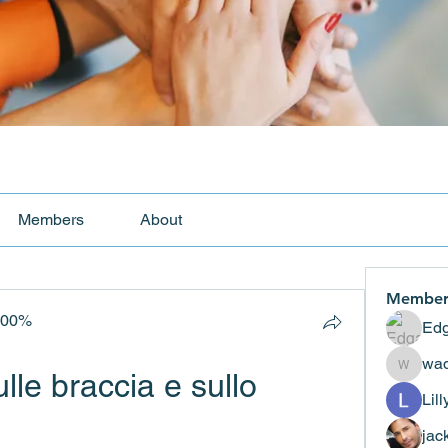
Members
About
Member
100%
Edg
wad
le braccia e sullo 
wadekar
Lil
jac