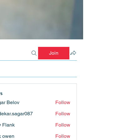
Join
s
ar Belov
Follow
ekar.sagar087
Follow
.sagar087
ly Flank
Follow
k owen
Follow