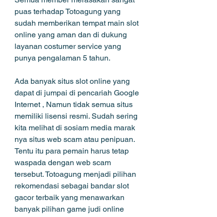
puas terhadap Totoagung yang 
sudah memberikan tempat main slot 
online yang aman dan di dukung 
layanan costumer service yang 
punya pengalaman 5 tahun.
Ada banyak situs slot online yang 
dapat di jumpai di pencariah Google 
Internet , Namun tidak semua situs 
memiliki lisensi resmi. Sudah sering 
kita melihat di sosiam media marak 
nya situs web scam atau penipuan. 
Tentu itu para pemain harus tetap 
waspada dengan web scam 
tersebut. Totoagung menjadi pilihan 
rekomendasi sebagai bandar slot 
gacor terbaik yang menawarkan 
banyak pilihan game judi online 