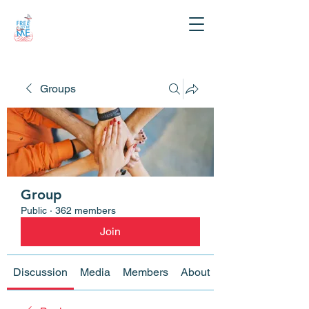
Groups
Group
Public
·
362 members
Join
Discussion
Media
Members
About