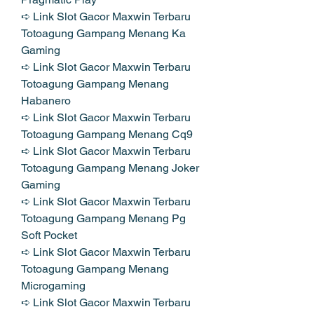
➪ Link Slot Gacor Maxwin Terbaru 
Totoagung Gampang Menang Ka 
Gaming 
➪ Link Slot Gacor Maxwin Terbaru 
Totoagung Gampang Menang 
Habanero 
➪ Link Slot Gacor Maxwin Terbaru 
Totoagung Gampang Menang Cq9 
➪ Link Slot Gacor Maxwin Terbaru 
Totoagung Gampang Menang Joker 
Gaming 
➪ Link Slot Gacor Maxwin Terbaru 
Totoagung Gampang Menang Pg 
Soft Pocket 
➪ Link Slot Gacor Maxwin Terbaru 
Totoagung Gampang Menang 
Microgaming 
➪ Link Slot Gacor Maxwin Terbaru 