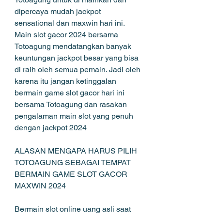
dipercaya mudah jackpot 
sensational dan maxwin hari ini. 
Main slot gacor 2024 bersama 
Totoagung mendatangkan banyak 
keuntungan jackpot besar yang bisa 
di raih oleh semua pemain. Jadi oleh 
karena itu jangan ketinggalan 
bermain game slot gacor hari ini 
bersama Totoagung dan rasakan 
pengalaman main slot yang penuh 
dengan jackpot 2024
ALASAN MENGAPA HARUS PILIH 
TOTOAGUNG SEBAGAI TEMPAT 
BERMAIN GAME SLOT GACOR 
MAXWIN 2024
Bermain slot online uang asli saat 