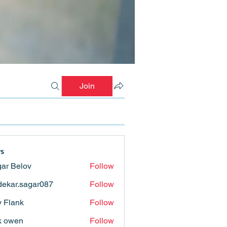
Join
s
ar Belov
Follow
ekar.sagar087
Follow
.sagar087
ly Flank
Follow
k owen
Follow