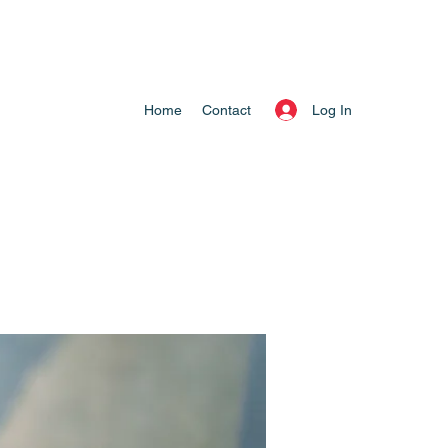
Log In
Home
Contact