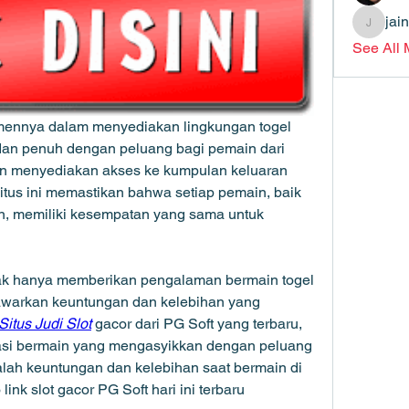
jai
jainthsw
See All
mennya dalam menyediakan lingkungan togel 
dan penuh dengan peluang bagi pemain dari 
n menyediakan akses ke kumpulan keluaran 
situs ini memastikan bahwa setiap pemain, baik 
 memiliki kesempatan yang sama untuk 
idak hanya memberikan pengalaman bermain togel 
nawarkan keuntungan dan kelebihan yang 
Situs Judi Slot
 gacor dari PG Soft yang terbaru, 
si bermain yang mengasyikkan dengan peluang 
alah keuntungan dan kelebihan saat bermain di 
o link slot gacor PG Soft hari ini terbaru