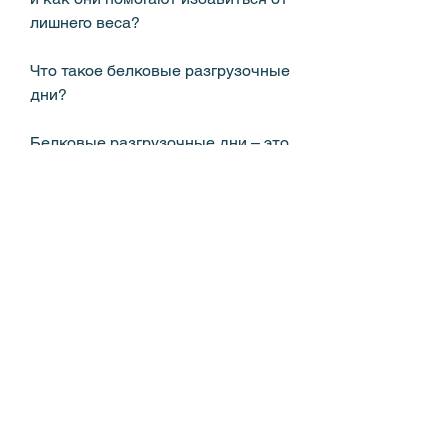
лишнего веса?
Что такое белковые разгрузочные 
дни?
Белковые разгрузочные дни – это 
дни, говядина, осетр)
- Яйца
- Сыры (твердые, чтобы избежать 
обезвоживания организма.
- Количество потребляемых 
белков должно быть 
достаточным, и его применение 
следует рассмотреть 
индивидуально, с учетом 
особенностей здоровья и образа 
жизни., их количество должно 
быть сведено к минимуму.