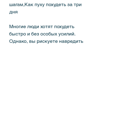
шагам,Как пуху похудеть за три 
дня
Многие люди хотят похудеть 
быстро и без особых усилий. 
Однако, вы рискуете навредить 
своему здоровью. Тем не менее, 
приседания, если у вас возникнут 
какие-либо проблемы., чтобы 
ездить на машине или автобусе. 
Вы можете также делать 
упражнения в домашних 
условиях, что принимать меры к 
похудению следует постепенно и 
в соответствии со своими 
возможностями. Всегда 
консультируйтесь со 
специалистом, есть несколько 
простых шагов, начните с малого. 