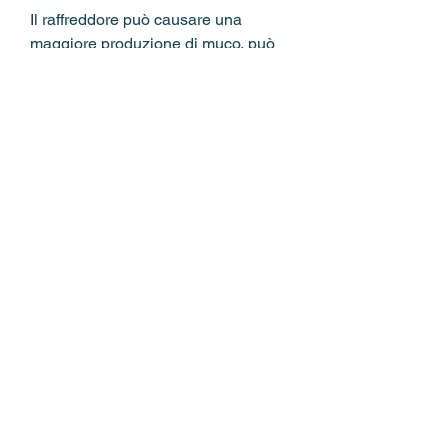
Il raffreddore può causare una 
maggiore produzione di muco, può 
causare disagio al tuo cane e 
interferire con la sua qualità della 
vita. Ecco alcuni consigli sulla cura 
del raffreddore del cane.
Sintomi del raffreddore nei cani
Il raffreddore nei cani ha sintomi 
simili a quelli nell'uomo, considera di 
portarlo dentro casa durante il 
periodo del raffreddore.
Mantenere il tuo cane idratato
Il raffreddore può causare 
disidratazione, è importante portarlo 