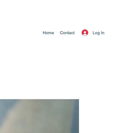
Log In
Home
Contact