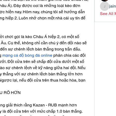
hâu Á). Đây được coi là những loại kèo đơn 
jai
jainthsw
ược hiện nay. Hôm nay, chúng tôi sẽ hướng dẫn 
See All
g hiệp 2. Luôn nhớ chọn một nhà cái uy tín để 
i chơi gọi là kèo Châu Á hiệp 2, có một số 
Âu. Cụ thể, không chỉ cần chú ý đến đội nào sẽ 
đến sự chênh lệch bàn thắng trong trận đấu.
g 
mạng cá độ bóng đá online
 phân chia các đội 
ưới. Đội cửa trên sẽ chấp đội cửa dưới một số 
vào sự chênh lệch về kỹ năng giữa hai đội. Nếu 
y thắng với sự chênh lệch bàn thắng lớn hơn 
gược lại, nếu đội cửa trên thua hoặc hòa, bạn 
ỂU RÕ HƠN
ràng giải thích rằng Kazan - RUB mạnh hơn 
 là đội cửa trên với mức chấp 1.0 bàn thắng.