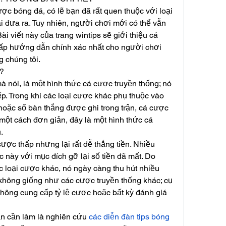
c bóng đá, có lẽ bạn đã rất quen thuộc với loại 
 đưa ra. Tuy nhiên, người chơi mới có thể vẫn 
i viết này của trang wintips sẽ giới thiệu cá 
ấp hướng dẫn chính xác nhất cho người chơi 
g chúng tôi.
?
nói, là một hình thức cá cược truyền thống; nó 
ếp. Trong khi các loại cược khác phụ thuộc vào 
hoặc số bàn thắng được ghi trong trận, cá cược 
ột cách đơn giản, đây là một hình thức cá 
.
 cược thấp nhưng lại rất dễ thắng tiền. Nhiều 
 này với mục đích gỡ lại số tiền đã mất. Do 
 loại cược khác, nó ngày càng thu hút nhiều 
 không giống như các cược truyền thống khác; cụ 
hông cung cấp tỷ lệ cược hoặc bất kỳ đánh giá 
ạn cần làm là nghiên cứu 
các diễn đàn tips bóng 