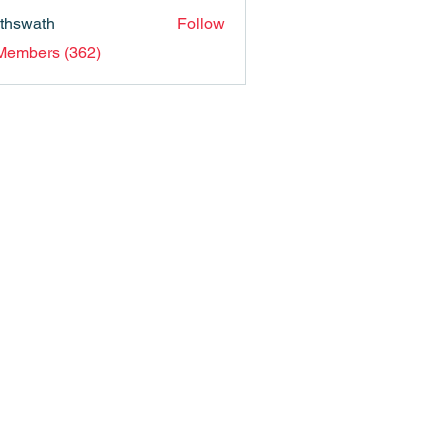
nthswath
Follow
ath
 Members (362)