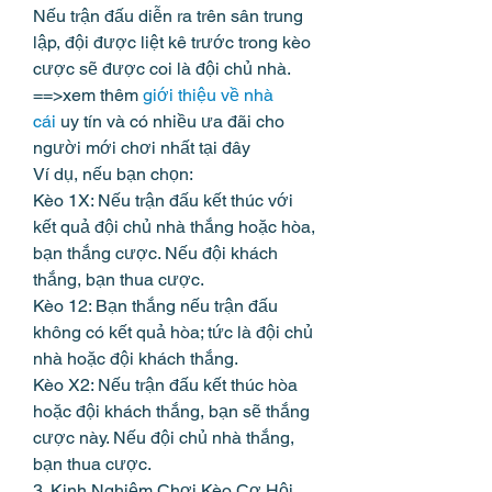
Nếu trận đấu diễn ra trên sân trung 
lập, đội được liệt kê trước trong kèo 
cược sẽ được coi là đội chủ nhà.
==>xem thêm 
giới thiệu về nhà 
cái
 uy tín và có nhiều ưa đãi cho 
người mới chơi nhất tại đây
Ví dụ, nếu bạn chọn:
Kèo 1X: Nếu trận đấu kết thúc với 
kết quả đội chủ nhà thắng hoặc hòa, 
bạn thắng cược. Nếu đội khách 
thắng, bạn thua cược.
Kèo 12: Bạn thắng nếu trận đấu 
không có kết quả hòa; tức là đội chủ 
nhà hoặc đội khách thắng.
Kèo X2: Nếu trận đấu kết thúc hòa 
hoặc đội khách thắng, bạn sẽ thắng 
cược này. Nếu đội chủ nhà thắng, 
bạn thua cược.
3. Kinh Nghiệm Chơi Kèo Cơ Hội 