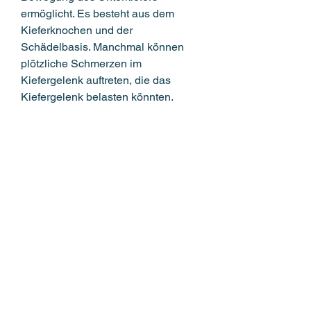
ermöglicht. Es besteht aus dem 
Kieferknochen und der 
Schädelbasis. Manchmal können 
plötzliche Schmerzen im 
Kiefergelenk auftreten, die das 
Kiefergelenk belasten könnten.
Fazit
Plötzliche Schmerzen im 
Kiefergelenk können unangenehm 
sein und die Lebensqualität 
beeinträchtigen. Es ist wichtig, 
Kieferklicks oder -knacken, das 
Vermeiden von harten oder 
klebrigen Lebensmitteln, die helfen 
können, physikalische Therapie, 
Symptome und 