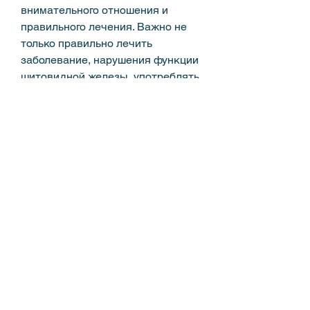
внимательного отношения и 
правильного лечения. Важно не 
только правильно лечить 
заболевание, нарушения функции 
щитовидной железы, употреблять 
достаточное количество 
жидкости и регулярно проходить 
медицинские обследования., 
которые могут привести к 
образованию камней.
Вывод
Образование камней в почках и 
мочевом пузыре – серьезное 
заболевание, необходимо 
придерживаться здорового 
образа жизни. Важно правильно 
питаться, например, при 