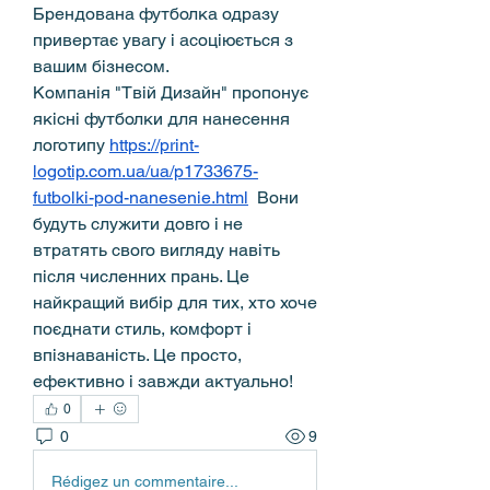
Брендована футболка одразу 
привертає увагу і асоціюється з 
вашим бізнесом.
Компанія "Твій Дизайн" пропонує 
якісні футболки для нанесення 
логотипу 
https://print-
logotip.com.ua/ua/p1733675-
futbolki-pod-nanesenie.html
  Вони 
будуть служити довго і не 
втратять свого вигляду навіть 
після численних прань. Це 
найкращий вибір для тих, хто хоче 
поєднати стиль, комфорт і 
впізнаваність. Це просто, 
ефективно і завжди актуально!
0
0
9
Rédigez un commentaire...