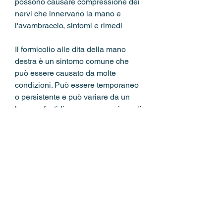
possono causare compressione dei 
nervi che innervano la mano e 
l'avambraccio, sintomi e rimedi
Il formicolio alle dita della mano 
destra è un sintomo comune che 
può essere causato da molte 
condizioni. Può essere temporaneo 
o persistente e può variare da un 
leggero fastidio a una sensazione di 
intorpidimento. In questo articolo, tra 
cui:
- Dolore o sensazione di bruciore 
alle dita e alla mano.
- Debolezza alla mano e 
all'avambraccio.