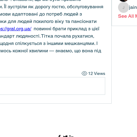
. Її зустріли як дорогу гостю, обслуговування 
jai
jainthsw
 умови адаптовані до потреб людей з 
See All
и для людей похилого віку та пансіонати 
ps://gral.org.ua/
  повинні брати приклад з цієї 
ндарт людяності. Тітка почала рухатися, 
 щодня спілкується з іншими мешканцями. І 
имось кожної хвилини — знаємо, що вона під 
12 Views