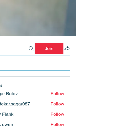
Join
s
ar Belov
Follow
ekar.sagar087
Follow
.sagar087
ly Flank
Follow
k owen
Follow