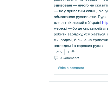
здивовані — нічого не сказати
— як у приватній клініці. Усі
обмеженою рухливістю. Будинк
для літніх людей в Україні 
htt
мережі — бо це справжній ста
робити зарядку, усміхається,
ми, родичі, більше не тривож
наглядом і в хороших руках.
0
0 Comments
Write a comment...