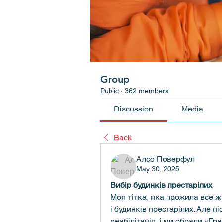
Group
Public
·
362 members
Discussion
Media
Back
Алсо Поверфул
May 30, 2025
Вибір будинків престарілих
Моя тітка, яка прожила все жи
і будинків престарілих. Але п
реабілітація, і ми обрали «Гр