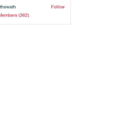
nthswath
Follow
ath
 Members (362)