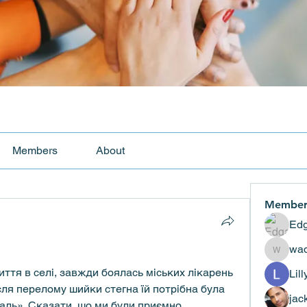
Members
About
Member
Edg
wad
wadekar
ття в селі, завжди боялась міських лікарень 
Lil
ісля перелому шийки стегна їй потрібна була 
jac
ааль». Сказати, що ми були приємно 