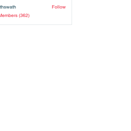
nthswath
Follow
ath
 Members (362)