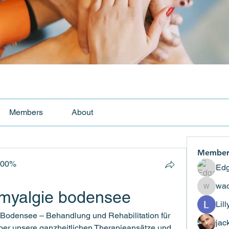
Members
About
Member
100%
Edg
wad
romyalgie bodensee
wadekar
Lil
 Bodensee – Behandlung und Rehabilitation für 
jac
über unsere ganzheitlichen Therapieansätze und 