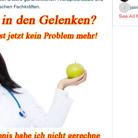
ischen Fachkräften.
jai
jainthsw
See All