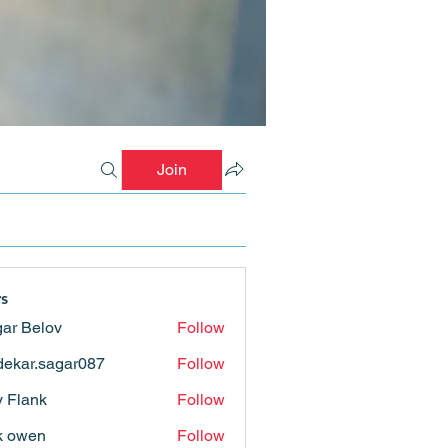
Join
s
ar Belov
Follow
ekar.sagar087
Follow
.sagar087
ly Flank
Follow
k owen
Follow