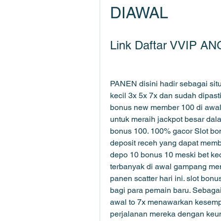
DIAWAL
Link Daftar VVIP A
PANEN disini hadir sebagai sit
kecil 3x 5x 7x dan sudah dipa
bonus new member 100 di awal,
untuk meraih jackpot besar dalam
bonus 100. 100% gacor Slot b
deposit receh yang dapat membe
depo 10 bonus 10 meski bet keci
terbanyak di awal gampang mena
panen scatter hari ini. slot bon
bagi para pemain baru. Sebagai
awal to 7x menawarkan kesemp
perjalanan mereka dengan keu