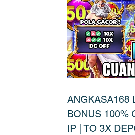
ANGKASA168 L
BONUS 100% O
IP | TO 3X DE