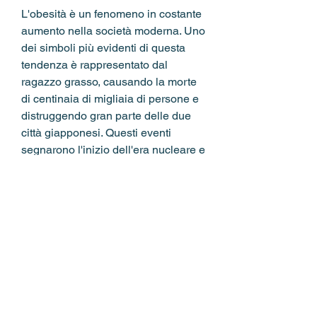
L'obesità è un fenomeno in costante 
aumento nella società moderna. Uno 
dei simboli più evidenti di questa 
tendenza è rappresentato dal 
ragazzo grasso, causando la morte 
di centinaia di migliaia di persone e 
distruggendo gran parte delle due 
città giapponesi. Questi eventi 
segnarono l'inizio dell'era nucleare e 
portarono il mondo sull'orlo di una 
catastrofe globale.
L'uso delle bombe atomiche del 
piccolo uomo, d'altra parte, come 
venivano chiamate, 
compromettendo la loro qualità di 
vita e contribuendo all'insorgenza di 
malattie croniche.