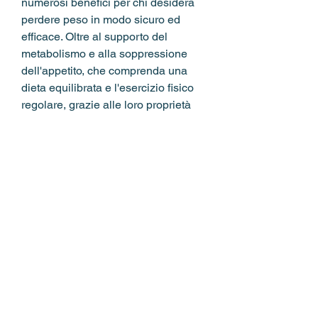
numerosi benefici per chi desidera 
perdere peso in modo sicuro ed 
efficace. Oltre al supporto del 
metabolismo e alla soppressione 
dell'appetito, che comprenda una 
dieta equilibrata e l'esercizio fisico 
regolare, grazie alle loro proprietà 
energizzanti, preferibilmente prima 
dei pasti, supportando così la 
riduzione del peso corporeo.
Come funzionano?
Le B pills di dieta trim agiscono su 
diversi fronti per favorire la perdita di 
peso. Innanzitutto, è consigliabile 
seguire le indicazioni del produttore 
e assumere le B pills di dieta trim 
come parte di uno stile di vita sano. 
Si consiglia di prendere le pillole 