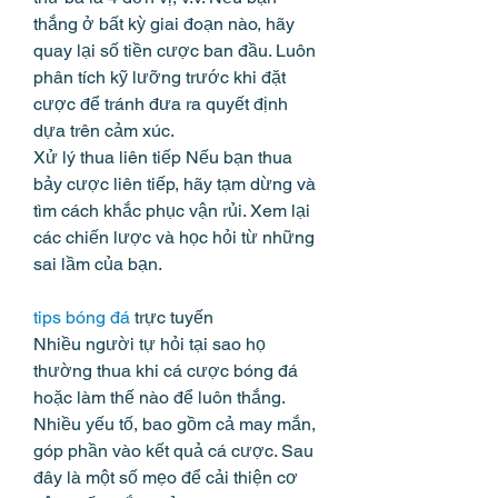
thắng ở bất kỳ giai đoạn nào, hãy 
quay lại số tiền cược ban đầu. Luôn 
phân tích kỹ lưỡng trước khi đặt 
cược để tránh đưa ra quyết định 
dựa trên cảm xúc.
Xử lý thua liên tiếp Nếu bạn thua 
bảy cược liên tiếp, hãy tạm dừng và 
tìm cách khắc phục vận rủi. Xem lại 
các chiến lược và học hỏi từ những 
sai lầm của bạn.
tips bóng đá
 trực tuyến
Nhiều người tự hỏi tại sao họ 
thường thua khi cá cược bóng đá 
hoặc làm thế nào để luôn thắng. 
Nhiều yếu tố, bao gồm cả may mắn, 
góp phần vào kết quả cá cược. Sau 
đây là một số mẹo để cải thiện cơ 