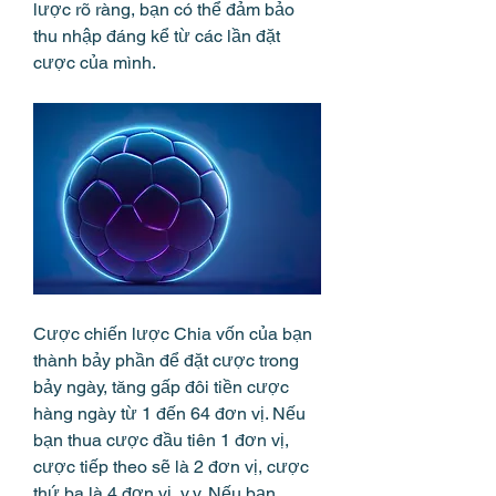
lược rõ ràng, bạn có thể đảm bảo 
thu nhập đáng kể từ các lần đặt 
cược của mình.
Cược chiến lược Chia vốn của bạn 
thành bảy phần để đặt cược trong 
bảy ngày, tăng gấp đôi tiền cược 
hàng ngày từ 1 đến 64 đơn vị. Nếu 
bạn thua cược đầu tiên 1 đơn vị, 
cược tiếp theo sẽ là 2 đơn vị, cược 
thứ ba là 4 đơn vị, v.v. Nếu bạn 