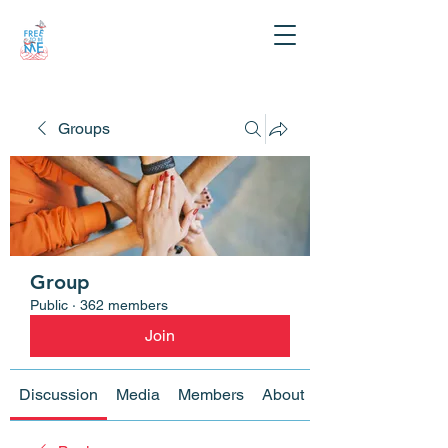
Groups
Group
Public
·
362 members
Join
Discussion
Media
Members
About