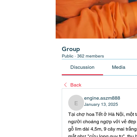
Group
Public
·
362 members
Discussion
Media
Back
engine.aszm888
January 13, 2025
engine.aszm888
Tại chợ hoa Tết ở Hà Nội, một 
người choáng ngợp với vẻ đẹp và
gỗ lim dài 4,5m, 9 cây mai trắn
mắt như "cửu long quy tụ", thu 