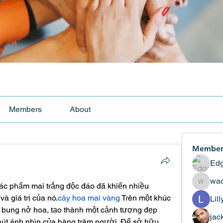
Members
About
Member
Edg
wad
tác phẩm mai trắng độc đáo đã khiến nhiều 
wadekar
 giá trị của nó.
cây hoa mai vàng
 Trên một khúc 
Lil
g bung nở hoa, tạo thành một cảnh tượng đẹp 
jac
hút ánh nhìn của hàng trăm người. Để sở hữu 