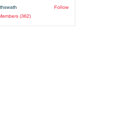
nthswath
Follow
ath
 Members (362)