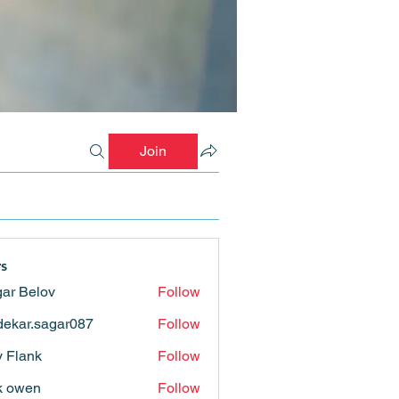
Join
s
ar Belov
Follow
ekar.sagar087
Follow
.sagar087
ly Flank
Follow
k owen
Follow