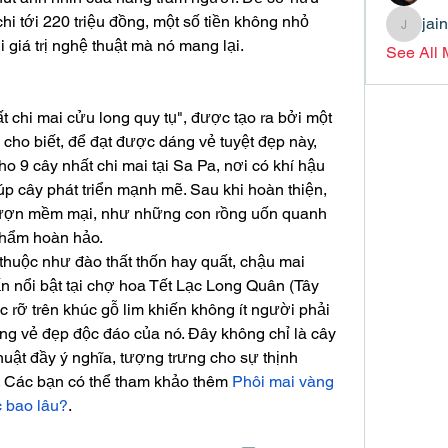
i tới 220 triệu đồng, một số tiền không nhỏ 
jai
jainthsw
giá trị nghệ thuật mà nó mang lại.
See All
t chi mai cửu long quy tụ", được tạo ra bởi một 
ho biết, để đạt được dáng vẻ tuyệt đẹp này, 
o 9 cây nhất chi mai tại Sa Pa, nơi có khí hậu 
úp cây phát triển mạnh mẽ. Sau khi hoàn thiện, 
ượn mềm mại, như những con rồng uốn quanh 
 phẩm hoàn hảo.
huộc như đào thất thốn hay quất, chậu mai 
n nổi bật tại chợ hoa Tết Lạc Long Quân (Tây 
rỡ trên khúc gỗ lim khiến không ít người phải 
g vẻ đẹp độc đáo của nó. Đây không chỉ là cây 
uật đầy ý nghĩa, tượng trưng cho sự thịnh 
. Các bạn có thể tham khảo thêm
 Phôi mai vàng 
c bao lâu?
.