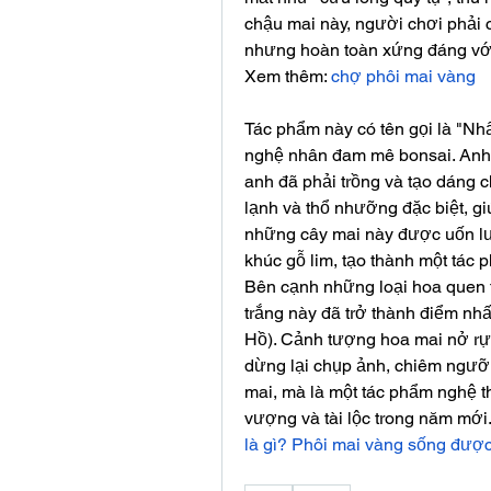
chậu mai này, người chơi phải ch
nhưng hoàn toàn xứng đáng với 
Xem thêm: 
chợ phôi mai vàng
Tác phẩm này có tên gọi là "Nhấ
nghệ nhân đam mê bonsai. Anh c
anh đã phải trồng và tạo dáng ch
lạnh và thổ nhưỡng đặc biệt, gi
những cây mai này được uốn l
khúc gỗ lim, tạo thành một tác
Bên cạnh những loại hoa quen t
trắng này đã trở thành điểm nhấ
Hồ). Cảnh tượng hoa mai nở rực 
dừng lại chụp ảnh, chiêm ngưỡn
mai, mà là một tác phẩm nghệ th
vượng và tài lộc trong năm mới
là gì? Phôi mai vàng sống đượ