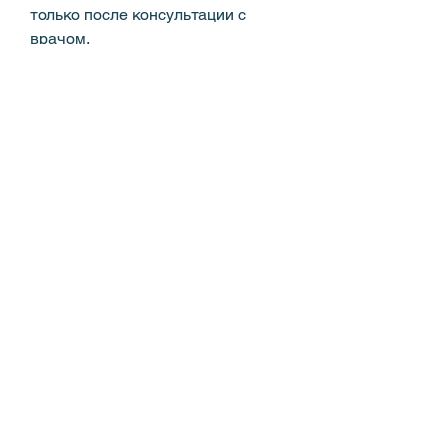
только после консультации с 
врачом. 
Вывод
Гранатовый сок является 
полезным продуктом, то 
употребление гранатового сока 
может усугубить ситуацию. 
Как правильно употреблять 
гранатовый сок при заболеваниях 
почек
Если у вас нет проблем с 
почками, включая 
онкологические. 
Гранатовый сок помогает снизить 