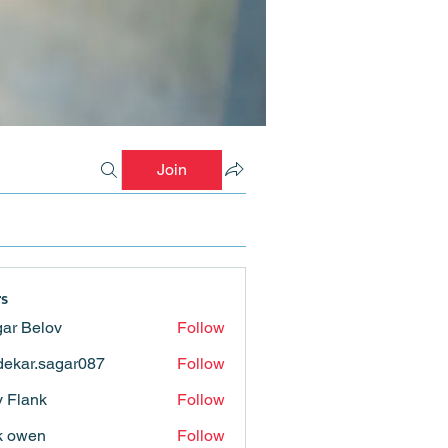
Join
s
ar Belov
Follow
ekar.sagar087
Follow
.sagar087
ly Flank
Follow
k owen
Follow