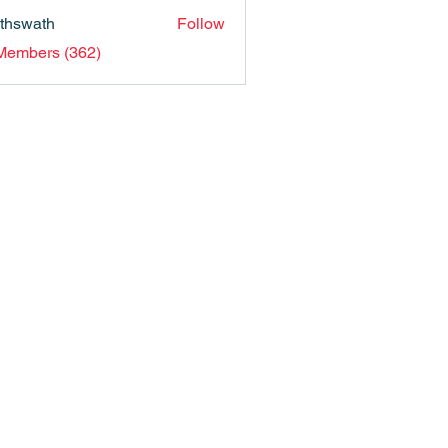
nthswath
Follow
ath
 Members (362)