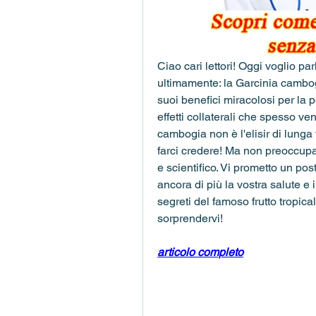
Ciao cari lettori! Oggi voglio pa
ultimamente: la Garcinia cambog
suoi benefici miracolosi per la pe
effetti collaterali che spesso ven
cambogia non è l'elisir di lunga
farci credere! Ma non preoccupat
e scientifico. Vi prometto un pos
ancora di più la vostra salute e il
segreti del famoso frutto tropica
sorprendervi!
articolo completo