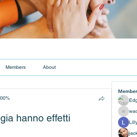
Members
About
Member
100%
Edg
wad
ia hanno effetti 
wadekar
Lil
jac